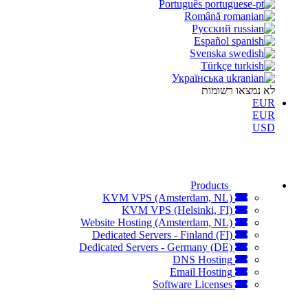
Português
Română
Русский
Español
Svenska
Türkçe
Українська
לא נמצאו רשומות
EUR
EUR
USD
Products
KVM VPS (Amsterdam, NL)
KVM VPS (Helsinki, FI)
Website Hosting (Amsterdam, NL)
Dedicated Servers - Finland (FI)
Dedicated Servers - Germany (DE)
DNS Hosting
Email Hosting
Software Licenses