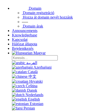
Domain
Domain regisztráció
Hozza át domain nevét hozzánk
-----
Domain árak
Announcements
Knowledgebase
Kapcsolat
Hálózat állapota
Bejelentkezés
Magyar
العربية
Azerbaijani
Català
中文
Hrvatski
Čeština
Dansk
Nederlands
English
Estonian
Persian