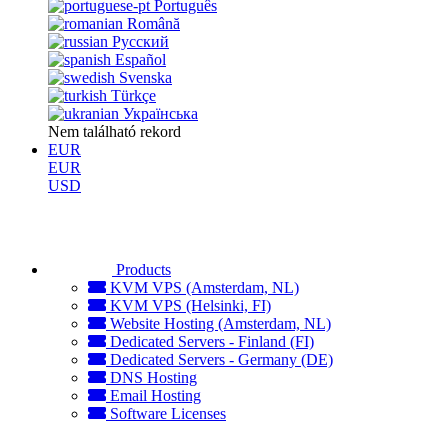
Português
Română
Русский
Español
Svenska
Türkçe
Українська
Nem található rekord
EUR
EUR
USD
Products
KVM VPS (Amsterdam, NL)
KVM VPS (Helsinki, FI)
Website Hosting (Amsterdam, NL)
Dedicated Servers - Finland (FI)
Dedicated Servers - Germany (DE)
DNS Hosting
Email Hosting
Software Licenses