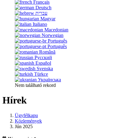
Français
Deutsch
עברית
Magyar
Italiano
Macedonian
Norwegian
Português
Português
Română
Русский
Español
Svenska
Türkçe
Українська
Nem található rekord
Hírek
Ügyfélkapu
Közlemények
Jún 2025