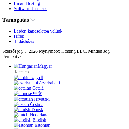
Email Hosting
Software Licenses
Támogatás
Lépjen kapcsolatba velünk
Hírek
Tudásbázis
Szerzői jog © 2026 Mynymbox Hosting LLC. Minden Jog
Fenntartva.
Magyar
العربية
Azerbaijani
Català
中文
Hrvatski
Čeština
Dansk
Nederlands
English
Estonian