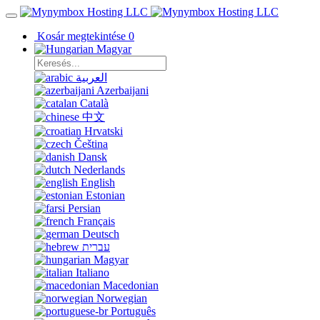
Kosár megtekintése
0
Magyar
العربية
Azerbaijani
Català
中文
Hrvatski
Čeština
Dansk
Nederlands
English
Estonian
Persian
Français
Deutsch
עברית
Magyar
Italiano
Macedonian
Norwegian
Português