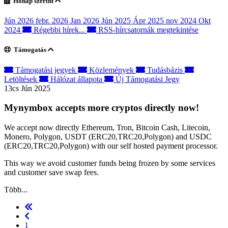
Hónap szerint
Jún 2026
febr. 2026
Jan 2026
Jún 2025
Ápr 2025
nov 2024
Okt
2024
Régebbi hírek...
RSS-hírcsatornák megtekintése
Támogatás
Támogatási jegyek
Közlemények
Tudásbázis
Letöltések
Hálózat állapota
Új Támogatási Jegy
13cs Jún 2025
Mynymbox accepts more cryptos directly now!
We accept now directly Ethereum, Tron, Bitcoin Cash, Litecoin,
Monero, Polygon, USDT (ERC20,TRC20,Polygon) and USDC
(ERC20,TRC20,Polygon) with our self hosted payment processor.
This way we avoid customer funds being frozen by some services
and customer save swap fees.
Több...
1