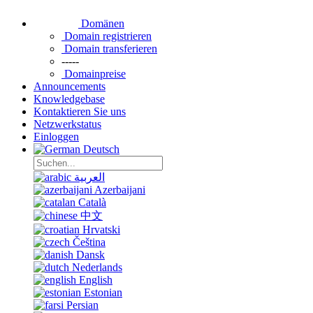
Domänen
Domain registrieren
Domain transferieren
-----
Domainpreise
Announcements
Knowledgebase
Kontaktieren Sie uns
Netzwerkstatus
Einloggen
Deutsch
العربية
Azerbaijani
Català
中文
Hrvatski
Čeština
Dansk
Nederlands
English
Estonian
Persian