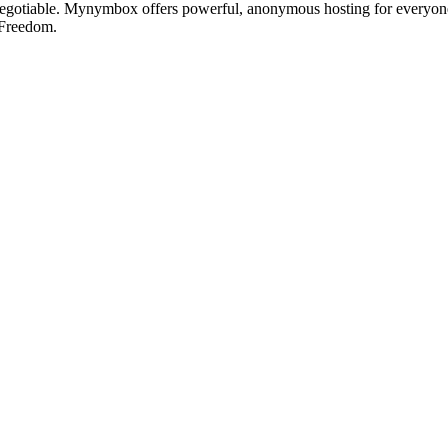
otiable. Mynymbox offers powerful, anonymous hosting for everyone who 
 Freedom.