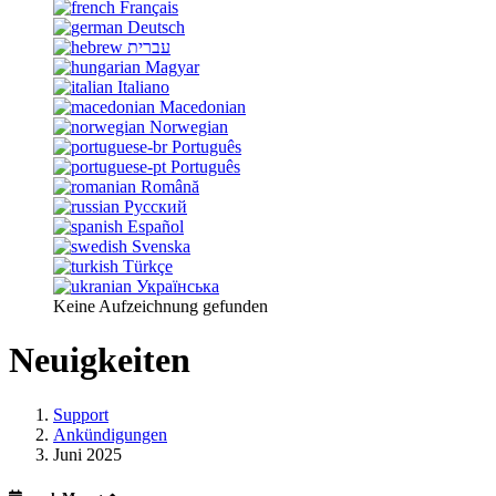
Français
Deutsch
עברית
Magyar
Italiano
Macedonian
Norwegian
Português
Português
Română
Русский
Español
Svenska
Türkçe
Українська
Keine Aufzeichnung gefunden
Neuigkeiten
Support
Ankündigungen
Juni 2025