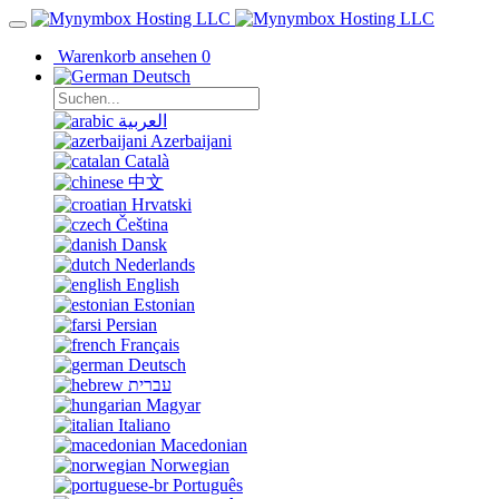
Warenkorb ansehen
0
Deutsch
العربية
Azerbaijani
Català
中文
Hrvatski
Čeština
Dansk
Nederlands
English
Estonian
Persian
Français
Deutsch
עברית
Magyar
Italiano
Macedonian
Norwegian
Português