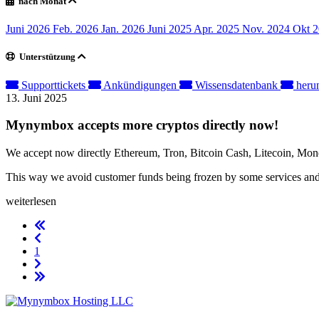
nach Monat
Juni 2026
Feb. 2026
Jan. 2026
Juni 2025
Apr. 2025
Nov. 2024
Okt 
Unterstützung
Supporttickets
Ankündigungen
Wissensdatenbank
herun
13. Juni 2025
Mynymbox accepts more cryptos directly now!
We accept now directly Ethereum, Tron, Bitcoin Cash, Litecoin,
This way we avoid customer funds being frozen by some services and
weiterlesen
1