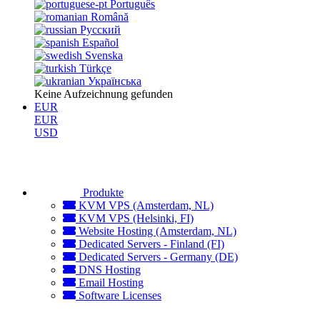
Português
Română
Русский
Español
Svenska
Türkçe
Українська
Keine Aufzeichnung gefunden
EUR
EUR
USD
Produkte
KVM VPS (Amsterdam, NL)
KVM VPS (Helsinki, FI)
Website Hosting (Amsterdam, NL)
Dedicated Servers - Finland (FI)
Dedicated Servers - Germany (DE)
DNS Hosting
Email Hosting
Software Licenses