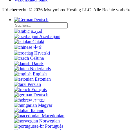
Urheberrecht: © 2026 Mynymbox Hosting LLC. Alle Rechte vorbeha
Deutsch
العربية
Azerbaijani
Català
中文
Hrvatski
Čeština
Dansk
Nederlands
English
Estonian
Persian
Français
Deutsch
עברית
Magyar
Italiano
Macedonian
Norwegian
Português