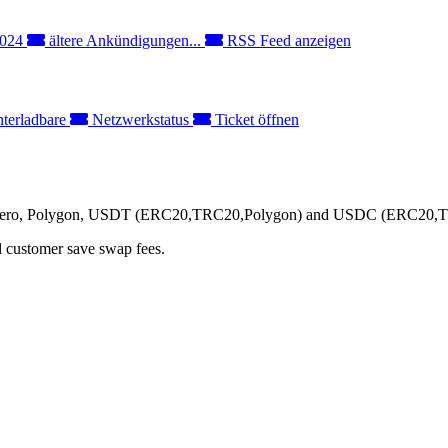
2024
ältere Ankündigungen...
RSS Feed anzeigen
terladbare
Netzwerkstatus
Ticket öffnen
 Monero, Polygon, USDT (ERC20,TRC20,Polygon) and USDC (ERC20,TRC
 customer save swap fees.