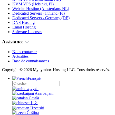
KVM VPS (Helsinki, FI)
Website Hosting (Amsterdam, NL)
Dedicated Servers - Finland (FI)
Dedicated Servers - Germany (DE)
DNS Hosting
Email Hosting
Software Licenses
Assistance
Nous contacter
Actualités
Base de connaissances
Copyright © 2026 Mynymbox Hosting LLC. Tous droits réservés.
Français
العربية
Azerbaijani
Català
中文
Hrvatski
Čeština