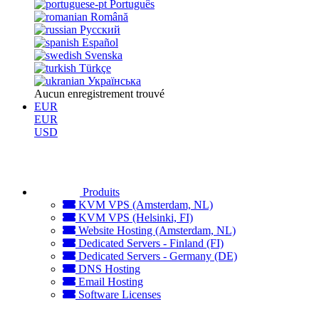
Português
Română
Русский
Español
Svenska
Türkçe
Українська
Aucun enregistrement trouvé
EUR
EUR
USD
Produits
KVM VPS (Amsterdam, NL)
KVM VPS (Helsinki, FI)
Website Hosting (Amsterdam, NL)
Dedicated Servers - Finland (FI)
Dedicated Servers - Germany (DE)
DNS Hosting
Email Hosting
Software Licenses