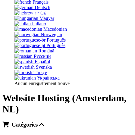
Français
Deutsch
עברית
Magyar
Italiano
Macedonian
Norwegian
Português
Português
Română
Русский
Español
Svenska
Türkçe
Українська
Aucun enregistrement trouvé
Website Hosting (Amsterdam,
NL)
Catégories