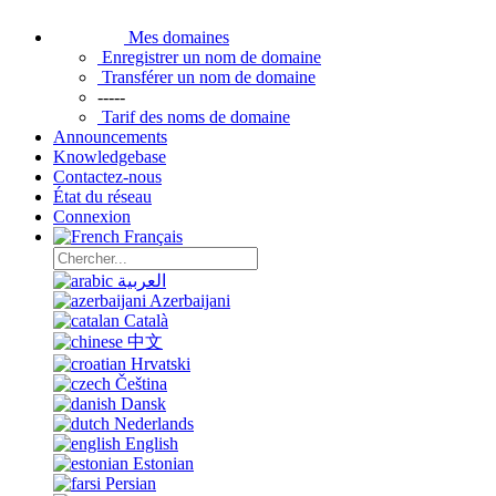
Mes domaines
Enregistrer un nom de domaine
Transférer un nom de domaine
-----
Tarif des noms de domaine
Announcements
Knowledgebase
Contactez-nous
État du réseau
Connexion
Français
العربية
Azerbaijani
Català
中文
Hrvatski
Čeština
Dansk
Nederlands
English
Estonian
Persian