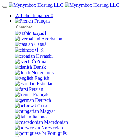
Afficher le panier
0
Français
العربية
Azerbaijani
Català
中文
Hrvatski
Čeština
Dansk
Nederlands
English
Estonian
Persian
Français
Deutsch
עברית
Magyar
Italiano
Macedonian
Norwegian
Português