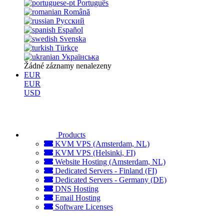
Português
Română
Русский
Español
Svenska
Türkçe
Українська
Žádné záznamy nenalezeny
EUR
EUR
USD
Products
KVM VPS (Amsterdam, NL)
KVM VPS (Helsinki, FI)
Website Hosting (Amsterdam, NL)
Dedicated Servers - Finland (FI)
Dedicated Servers - Germany (DE)
DNS Hosting
Email Hosting
Software Licenses