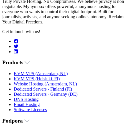
Truly Private Hosting. No Compromises. We believe privacy is non-
negotiable. Mynymbox offers powerful, anonymous hosting for
everyone who wants to control their digital footprint. Built for
journalists, activists, and anyone seeking online autonomy. Reclaim
Your Digital Freedom.
Get in touch with us!
Products
KVM VPS (Amsterdam, NL)
KVM VPS (Helsinki, FI)
Website Hosting (Amsterdam, NL)
Dedicated Servers - Finland (FI)
Dedicated Servers - Germany (DE)
DNS Hosting
Email Hosting
Software Licenses
Podpora