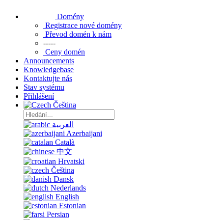
Domény
Registrace nové domény
Převod domén k nám
-----
Ceny domén
Announcements
Knowledgebase
Kontaktujte nás
Stav systému
Přihlášení
Čeština
العربية
Azerbaijani
Català
中文
Hrvatski
Čeština
Dansk
Nederlands
English
Estonian
Persian