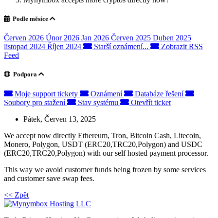
Podle měsíce
Červen 2026
Únor 2026
Jan 2026
Červen 2025
Duben 2025
listopad 2024
Říjen 2024
Starší oznámení...
Zobrazit RSS
Feed
Podpora
Moje support tickety
Oznámení
Databáze řešení
Soubory pro stažení
Stav systému
Otevřít ticket
Pátek, Červen 13, 2025
We accept now directly Ethereum, Tron, Bitcoin Cash, Litecoin,
Monero, Polygon, USDT (ERC20,TRC20,Polygon) and USDC
(ERC20,TRC20,Polygon) with our self hosted payment processor.
This way we avoid customer funds being frozen by some services
and customer save swap fees.
<< Zpět