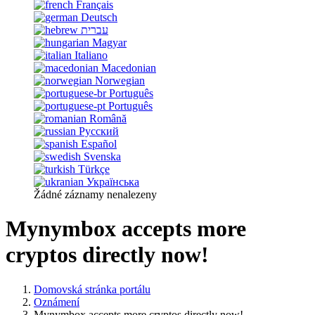
Français
Deutsch
עברית
Magyar
Italiano
Macedonian
Norwegian
Português
Português
Română
Русский
Español
Svenska
Türkçe
Українська
Žádné záznamy nenalezeny
Mynymbox accepts more
cryptos directly now!
Domovská stránka portálu
Oznámení
Mynymbox accepts more cryptos directly now!