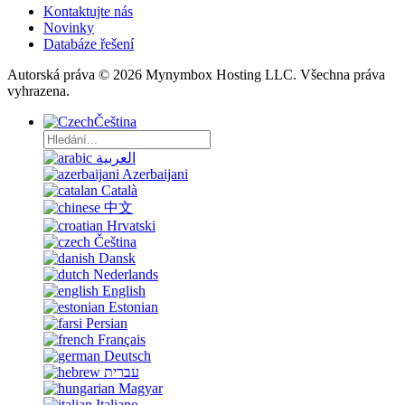
Kontaktujte nás
Novinky
Databáze řešení
Autorská práva © 2026 Mynymbox Hosting LLC. Všechna práva
vyhrazena.
Čeština
العربية
Azerbaijani
Català
中文
Hrvatski
Čeština
Dansk
Nederlands
English
Estonian
Persian
Français
Deutsch
עברית
Magyar
Italiano