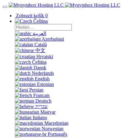
Zobrazit košík
0
Čeština
العربية
Azerbaijani
Català
中文
Hrvatski
Čeština
Dansk
Nederlands
English
Estonian
Persian
Français
Deutsch
עברית
Magyar
Italiano
Macedonian
Norwegian
Português