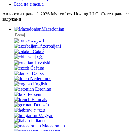
База на знаења
Авторски права © 2026 Mynymbox Hosting LLC. Сите права се
задржани.
Macedonian
العربية
Azerbaijani
Català
中文
Hrvatski
Čeština
Dansk
Nederlands
English
Estonian
Persian
Français
Deutsch
עברית
Magyar
Italiano
Macedonian