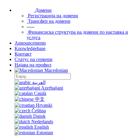
Домени
Регистрација на домени
Трансфер на домени
-----
Финансиска структура на домени по наставка и
услуга
Announcements
Knowledgebase
Контакт
Статус на сервери
Најава на профил
Macedonian
العربية
Azerbaijani
Català
中文
Hrvatski
Čeština
Dansk
Nederlands
English
Estonian