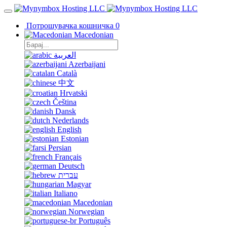
Потрошувачка кошничка
0
Macedonian
العربية
Azerbaijani
Català
中文
Hrvatski
Čeština
Dansk
Nederlands
English
Estonian
Persian
Français
Deutsch
עברית
Magyar
Italiano
Macedonian
Norwegian
Português