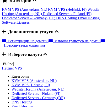
Категории
KVM VPS (Amsterdam, NL)
KVM VPS (Helsinki, FI)
Website
Hosting (Amsterdam, NL)
Dedicated Servers - Finland (FI)
Dedicated Servers - Germany (DE)
DNS Hosting
Email Hosting
Software Licenses
Дополнителни услуги
Регистрација на домени
Изврши трансфер на домен
Потрошувачка кошничка
Изберете валута
Hetzner VPS
Категории
KVM VPS (Amsterdam, NL)
KVM VPS (Helsinki, FI)
Website Hosting (Amsterdam, NL)
Dedicated Servers - Finland (FI)
Dedicated Servers - Germany (DE)
DNS Hosting
Email Hosting