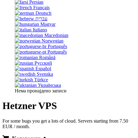
Persian
Français
Deutsch
עברית
Magyar
Italiano
Macedonian
Norwegian
Português
Português
Română
Русский
Español
Svenska
Türkçe
Українська
Нема пронајдено записи
Hetzner VPS
For some bugs you get a lots of cloud. Servers starting from 7.50
EUR / month.