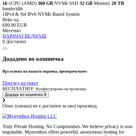
16
vCPU (AMD)
360 GB
NVMe SSD
32 GB
Memory
20 TB
bandwidth
1IPv4 & /64 IPv6 NVMe Based System
Веќе од
€89,90 EUR
Месечно
НАРАЧАЈ ВЕДНАШ
0 Достапно
Додадено во кошничка
Врз основа на вашата нарачка, препорачуваме:
Преглед на тикет
БЕСПЛАТНО!
Конфигурирање на провизија
Додади во кошничка
Опис (ознака) не е достапен за овој производ.
Truly Private Hosting. No Compromises. We believe privacy is non-
negotiable. Mynymbox offers powerful, anonymous hosting for