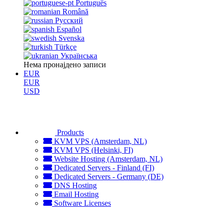
Português
Română
Русский
Español
Svenska
Türkçe
Українська
Нема пронајдено записи
EUR
EUR
USD
Products
KVM VPS (Amsterdam, NL)
KVM VPS (Helsinki, FI)
Website Hosting (Amsterdam, NL)
Dedicated Servers - Finland (FI)
Dedicated Servers - Germany (DE)
DNS Hosting
Email Hosting
Software Licenses