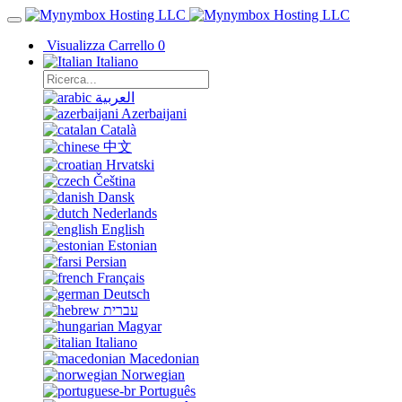
Visualizza Carrello
0
Italiano
العربية
Azerbaijani
Català
中文
Hrvatski
Čeština
Dansk
Nederlands
English
Estonian
Persian
Français
Deutsch
עברית
Magyar
Italiano
Macedonian
Norwegian
Português