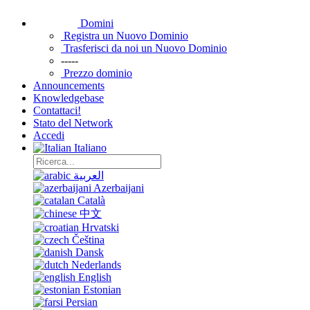
Domini
Registra un Nuovo Dominio
Trasferisci da noi un Nuovo Dominio
-----
Prezzo dominio
Announcements
Knowledgebase
Contattaci!
Stato del Network
Accedi
Italiano
العربية
Azerbaijani
Català
中文
Hrvatski
Čeština
Dansk
Nederlands
English
Estonian
Persian