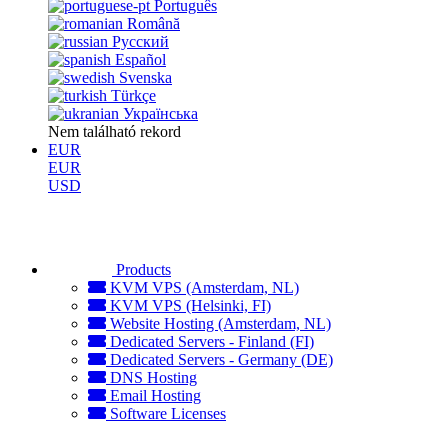
Português
Română
Русский
Español
Svenska
Türkçe
Українська
Nem található rekord
EUR
EUR
USD
Products
KVM VPS (Amsterdam, NL)
KVM VPS (Helsinki, FI)
Website Hosting (Amsterdam, NL)
Dedicated Servers - Finland (FI)
Dedicated Servers - Germany (DE)
DNS Hosting
Email Hosting
Software Licenses