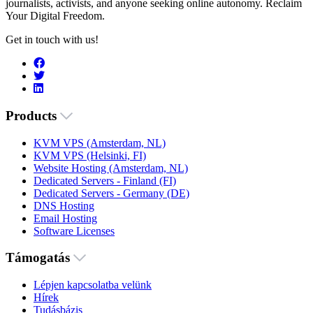
journalists, activists, and anyone seeking online autonomy. Reclaim
Your Digital Freedom.
Get in touch with us!
Products
KVM VPS (Amsterdam, NL)
KVM VPS (Helsinki, FI)
Website Hosting (Amsterdam, NL)
Dedicated Servers - Finland (FI)
Dedicated Servers - Germany (DE)
DNS Hosting
Email Hosting
Software Licenses
Támogatás
Lépjen kapcsolatba velünk
Hírek
Tudásbázis