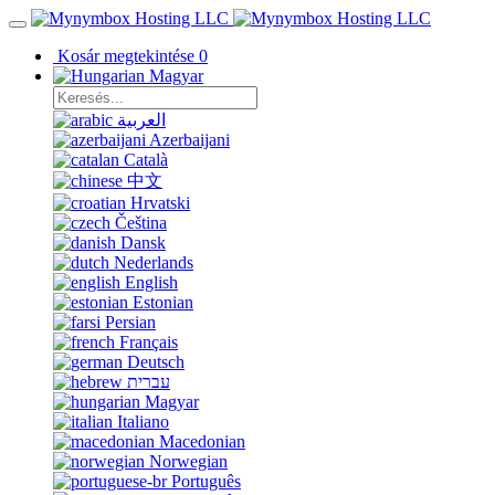
Kosár megtekintése
0
Magyar
العربية
Azerbaijani
Català
中文
Hrvatski
Čeština
Dansk
Nederlands
English
Estonian
Persian
Français
Deutsch
עברית
Magyar
Italiano
Macedonian
Norwegian
Português