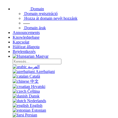
Domain
Domain regisztráció
Hozza át domain nevét hozzánk
-----
Domain árak
Announcements
Knowledgebase
Kapcsolat
Hálózat állapota
Bejelentkezés
Magyar
العربية
Azerbaijani
Català
中文
Hrvatski
Čeština
Dansk
Nederlands
English
Estonian
Persian