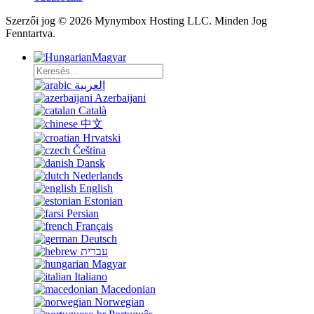
Szerzői jog © 2026 Mynymbox Hosting LLC. Minden Jog
Fenntartva.
Magyar
العربية
Azerbaijani
Català
中文
Hrvatski
Čeština
Dansk
Nederlands
English
Estonian
Persian
Français
Deutsch
עברית
Magyar
Italiano
Macedonian
Norwegian