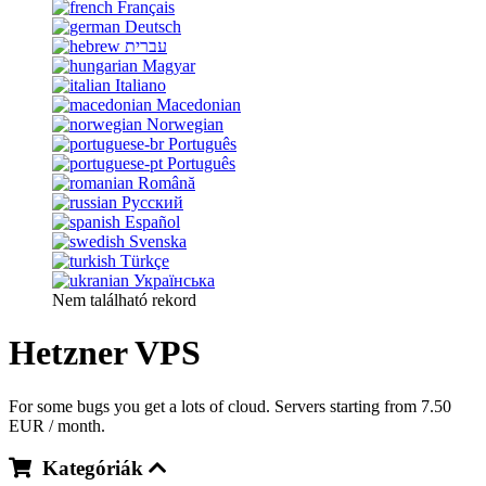
Français
Deutsch
עברית
Magyar
Italiano
Macedonian
Norwegian
Português
Português
Română
Русский
Español
Svenska
Türkçe
Українська
Nem található rekord
Hetzner VPS
For some bugs you get a lots of cloud. Servers starting from 7.50
EUR / month.
Kategóriák