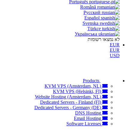
Português
Română
Русский
Español
Svenska
Türkçe
Українська
לא נמצאו רשומות
EUR
EUR
USD
Products
KVM VPS (Amsterdam, NL)
KVM VPS (Helsinki, FI)
Website Hosting (Amsterdam, NL)
Dedicated Servers - Finland (FI)
Dedicated Servers - Germany (DE)
DNS Hosting
Email Hosting
Software Licenses