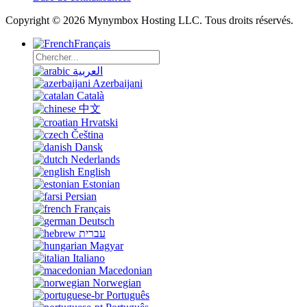
Copyright © 2026 Mynymbox Hosting LLC. Tous droits réservés.
Français
العربية
Azerbaijani
Català
中文
Hrvatski
Čeština
Dansk
Nederlands
English
Estonian
Persian
Français
Deutsch
עברית
Magyar
Italiano
Macedonian
Norwegian
Português