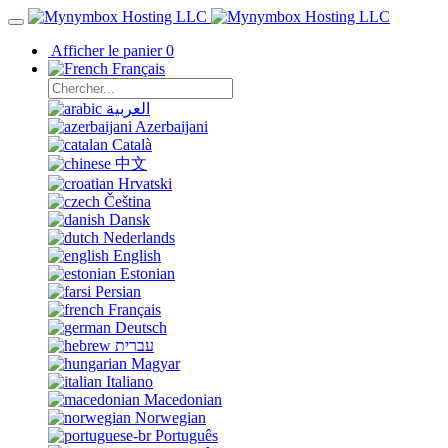
Afficher le panier
0
Français
العربية
Azerbaijani
Català
中文
Hrvatski
Čeština
Dansk
Nederlands
English
Estonian
Persian
Français
Deutsch
עברית
Magyar
Italiano
Macedonian
Norwegian
Português