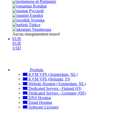
Português
Română
Русский
Español
Svenska
Türkçe
Українська
Aucun enregistrement trouvé
EUR
EUR
USD
Produits
KVM VPS (Amsterdam, NL)
KVM VPS (Helsinki, FI)
Website Hosting (Amsterdam, NL)
Dedicated Servers - Finland (FI)
Dedicated Servers - Germany (DE)
DNS Hosting
Email Hosting
Software Licenses