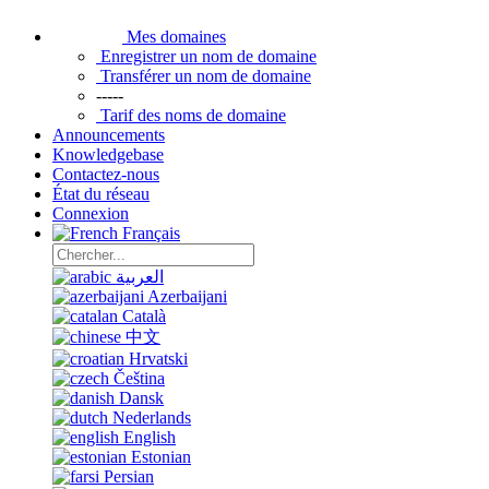
Mes domaines
Enregistrer un nom de domaine
Transférer un nom de domaine
-----
Tarif des noms de domaine
Announcements
Knowledgebase
Contactez-nous
État du réseau
Connexion
Français
العربية
Azerbaijani
Català
中文
Hrvatski
Čeština
Dansk
Nederlands
English
Estonian
Persian