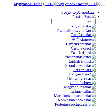
مشاهده کارت خرید
0
Persian
العربية
Azerbaijani
Català
中文
Hrvatski
Čeština
Dansk
Nederlands
English
Estonian
Persian
Français
Deutsch
עברית
Magyar
Italiano
Macedonian
Norwegian
Português