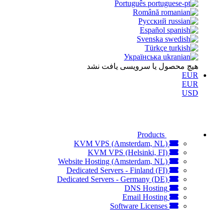
Português
Română
Русский
Español
Svenska
Türkçe
Українська
هیچ محصول یا سرویسی یافت نشد
EUR
EUR
USD
Products
KVM VPS (Amsterdam, NL)
KVM VPS (Helsinki, FI)
Website Hosting (Amsterdam, NL)
Dedicated Servers - Finland (FI)
Dedicated Servers - Germany (DE)
DNS Hosting
Email Hosting
Software Licenses