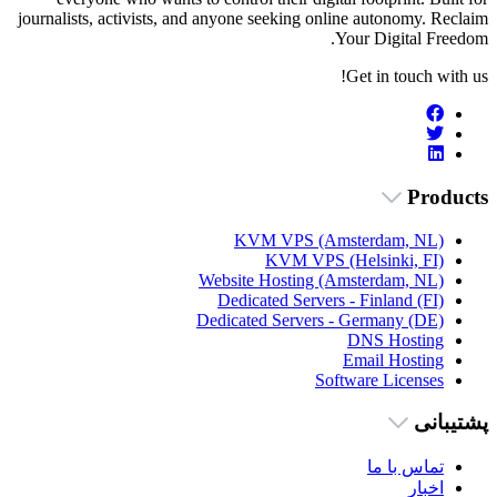
journalists, activists, and anyone seeking online autonomy. Reclaim
Your Digital Freedom.
Get in touch with us!
Products
KVM VPS (Amsterdam, NL)
KVM VPS (Helsinki, FI)
Website Hosting (Amsterdam, NL)
Dedicated Servers - Finland (FI)
Dedicated Servers - Germany (DE)
DNS Hosting
Email Hosting
Software Licenses
پشتیبانی
تماس با ما
اخبار