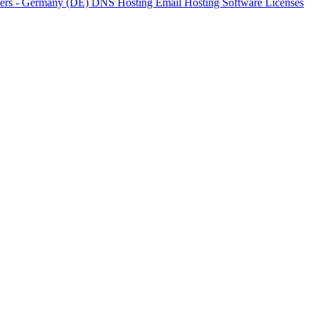
vers - Germany (DE)
DNS Hosting
Email Hosting
Software Licenses