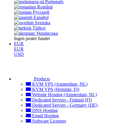
Português
Română
Русский
Español
Svenska
Türkçe
Українська
Ingen poster fundet
EUR
EUR
USD
Products
KVM VPS (Amsterdam, NL)
KVM VPS (Helsinki, FI)
Website Hosting (Amsterdam, NL)
Dedicated Servers - Finland (FI)
Dedicated Servers - Germany (DE)
DNS Hosting
Email Hosting
Software Licenses