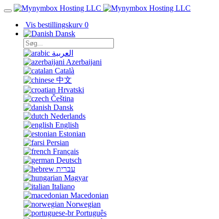
Vis bestillingskurv
0
Dansk
العربية
Azerbaijani
Català
中文
Hrvatski
Čeština
Dansk
Nederlands
English
Estonian
Persian
Français
Deutsch
עברית
Magyar
Italiano
Macedonian
Norwegian
Português