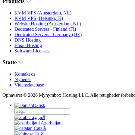
Products
KVM VPS (Amsterdam, NL)
KVM VPS (Helsinki, FI)
Website Hosting (Amsterdam, NL)
Dedicated Servers - Finland (FI)
Dedicated Servers - Germany (DE)
DNS Hosting
Email Hosting
Software Licenses
Støtte
Kontakt os
Nyheder
Vidensdatabase
Ophavsret © 2026 Mynymbox Hosting LLC. Alle rettigheder forbeho
Dansk
العربية
Azerbaijani
Català
中文