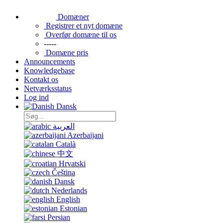
Domæner
Registrer et nyt domæne
Overfør domæne til os
-----
Domæne pris
Announcements
Knowledgebase
Kontakt os
Netværksstatus
Log ind
Dansk
العربية
Azerbaijani
Català
中文
Hrvatski
Čeština
Dansk
Nederlands
English
Estonian
Persian