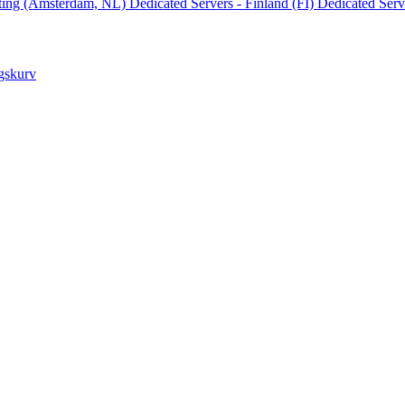
ting (Amsterdam, NL)
Dedicated Servers - Finland (FI)
Dedicated Ser
ngskurv