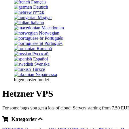
Français
Deutsch
עברית
Magyar
Italiano
Macedonian
Norwegian
Português
Português
Română
Русский
Español
Svenska
Türkçe
Українська
Ingen poster fundet
Hetzner VPS
For some bugs you get a lots of cloud. Servers starting from 7.50 EU
Kategorier