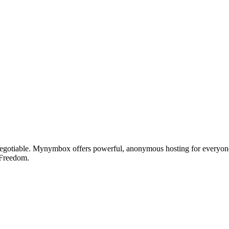
otiable. Mynymbox offers powerful, anonymous hosting for everyone who 
 Freedom.