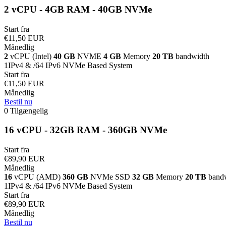
2 vCPU - 4GB RAM - 40GB NVMe
Start fra
€11,50 EUR
Månedlig
2
vCPU (Intel)
40 GB
NVME
4 GB
Memory
20 TB
bandwidth
1IPv4 & /64 IPv6 NVMe Based System
Start fra
€11,50 EUR
Månedlig
Bestil nu
0 Tilgængelig
16 vCPU - 32GB RAM - 360GB NVMe
Start fra
€89,90 EUR
Månedlig
16
vCPU (AMD)
360 GB
NVMe SSD
32 GB
Memory
20 TB
band
1IPv4 & /64 IPv6 NVMe Based System
Start fra
€89,90 EUR
Månedlig
Bestil nu