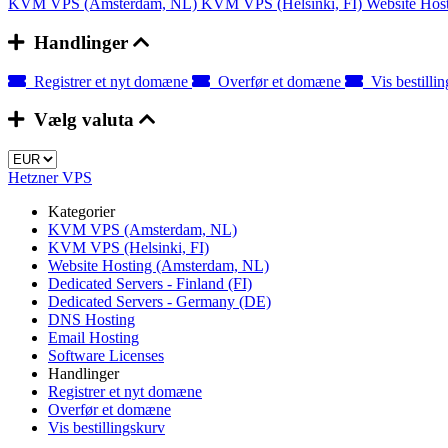
KVM VPS (Amsterdam, NL)
KVM VPS (Helsinki, FI)
Website Hos
Handlinger
Registrer et nyt domæne
Overfør et domæne
Vis bestilli
Vælg valuta
Hetzner VPS
Kategorier
KVM VPS (Amsterdam, NL)
KVM VPS (Helsinki, FI)
Website Hosting (Amsterdam, NL)
Dedicated Servers - Finland (FI)
Dedicated Servers - Germany (DE)
DNS Hosting
Email Hosting
Software Licenses
Handlinger
Registrer et nyt domæne
Overfør et domæne
Vis bestillingskurv