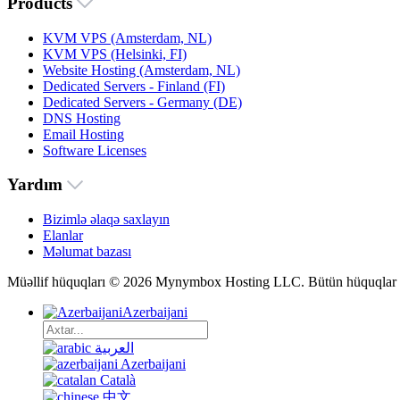
Products
KVM VPS (Amsterdam, NL)
KVM VPS (Helsinki, FI)
Website Hosting (Amsterdam, NL)
Dedicated Servers - Finland (FI)
Dedicated Servers - Germany (DE)
DNS Hosting
Email Hosting
Software Licenses
Yardım
Bizimlə əlaqə saxlayın
Elanlar
Məlumat bazası
Müəllif hüquqları © 2026 Mynymbox Hosting LLC. Bütün hüquqlar 
Azerbaijani
العربية
Azerbaijani
Català
中文