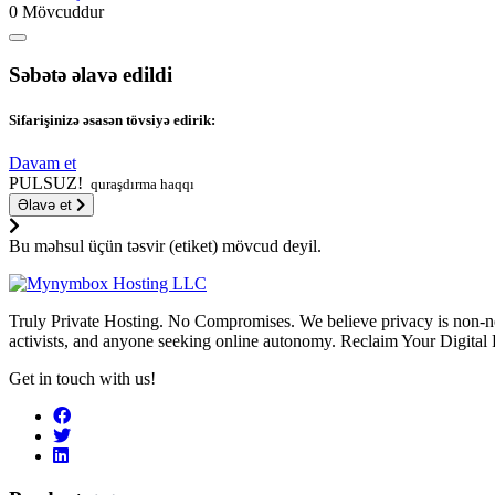
0 Mövcuddur
Səbətə əlavə edildi
Sifarişinizə əsasən tövsiyə edirik:
Davam et
PULSUZ!
quraşdırma haqqı
Əlavə et
Bu məhsul üçün təsvir (etiket) mövcud deyil.
Truly Private Hosting. No Compromises. We believe privacy is non-neg
activists, and anyone seeking online autonomy. Reclaim Your Digital
Get in touch with us!