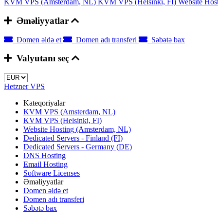
KVM VPS (Amsterdam, NL)
KVM VPS (Helsinki, FI)
Website Hos
Əməliyyatlar
Domen əldə et
Domen adı transferi
Səbətə bax
Valyutanı seç
Hetzner VPS
Kateqoriyalar
KVM VPS (Amsterdam, NL)
KVM VPS (Helsinki, FI)
Website Hosting (Amsterdam, NL)
Dedicated Servers - Finland (FI)
Dedicated Servers - Germany (DE)
DNS Hosting
Email Hosting
Software Licenses
Əməliyyatlar
Domen əldə et
Domen adı transferi
Səbətə bax