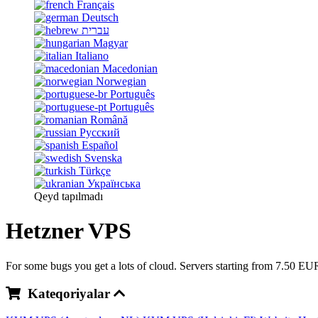
Français
Deutsch
עברית
Magyar
Italiano
Macedonian
Norwegian
Português
Português
Română
Русский
Español
Svenska
Türkçe
Українська
Qeyd tapılmadı
Hetzner VPS
For some bugs you get a lots of cloud. Servers starting from 7.50 EU
Kateqoriyalar