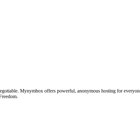
otiable. Mynymbox offers powerful, anonymous hosting for everyone who 
 Freedom.