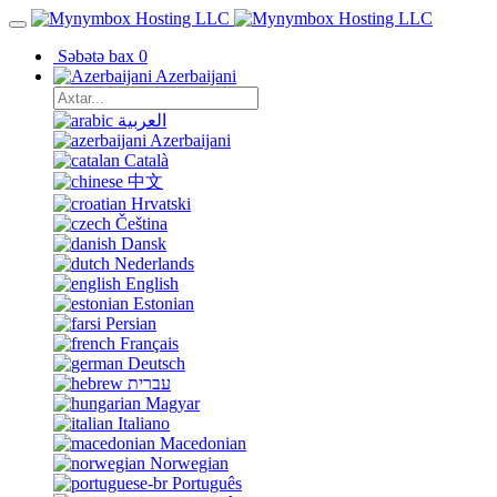
Səbətə bax
0
Azerbaijani
العربية
Azerbaijani
Català
中文
Hrvatski
Čeština
Dansk
Nederlands
English
Estonian
Persian
Français
Deutsch
עברית
Magyar
Italiano
Macedonian
Norwegian
Português