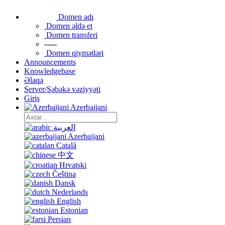
Domen adı
Domen əldə et
Domen transferi
-----
Domen qiymətləri
Announcements
Knowledgebase
Əlaqə
Server/Şəbəkə vəziyyəti
Giriş
Azerbaijani
العربية
Azerbaijani
Català
中文
Hrvatski
Čeština
Dansk
Nederlands
English
Estonian
Persian