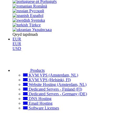
Português
Română
Русский
Español
Svenska
Türkçe
Українська
Qeyd tapılmadı
EUR
EUR
USD
Products
KVM VPS (Amsterdam, NL)
KVM VPS (Helsinki, FI)
Website Hosting (Amsterdam, NL)
Dedicated Servers - Finland (FI)
Dedicated Servers - Germany (DE)
DNS Hosting
Email Hosting
Software Licenses