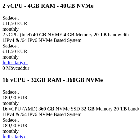
2 vCPU - 4GB RAM - 40GB NVMe
Sadəcə..
€11,50 EUR
monthly
2
vCPU (Intel)
40 GB
NVME
4 GB
Memory
20 TB
bandwidth
1IPv4 & /64 IPv6 NVMe Based System
Sadəcə..
€11,50 EUR
monthly
İndi sifariş et
0 Mövcuddur
16 vCPU - 32GB RAM - 360GB NVMe
Sadəcə..
€89,90 EUR
monthly
16
vCPU (AMD)
360 GB
NVMe SSD
32 GB
Memory
20 TB
band
1IPv4 & /64 IPv6 NVMe Based System
Sadəcə..
€89,90 EUR
monthly
İndi sifariş et