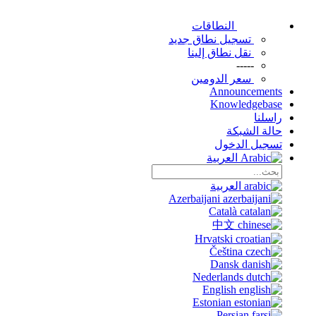
النطاقات
تسجيل نطاق جديد
نقل نطاق إلينا
-----
سعر الدومين
Announcements
Knowledgebase
راسلنا
حالة الشبكة
تسجيل الدخول
العربية
العربية
Azerbaijani
Català
中文
Hrvatski
Čeština
Dansk
Nederlands
English
Estonian
Persian