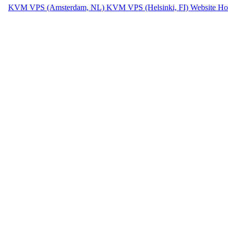
KVM VPS (Amsterdam, NL)
KVM VPS (Helsinki, FI)
Website Ho