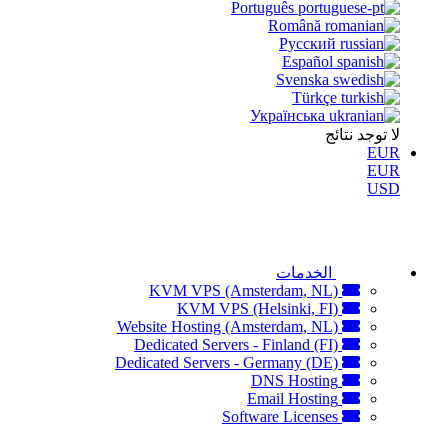
Português
Română
Русский
Español
Svenska
Türkçe
Українська
لا توجد نتائج
EUR
EUR
USD
الخدمات
KVM VPS (Amsterdam, NL)
KVM VPS (Helsinki, FI)
Website Hosting (Amsterdam, NL)
Dedicated Servers - Finland (FI)
Dedicated Servers - Germany (DE)
DNS Hosting
Email Hosting
Software Licenses