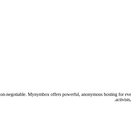
n-negotiable. Mynymbox offers powerful, anonymous hosting for everyone
activist