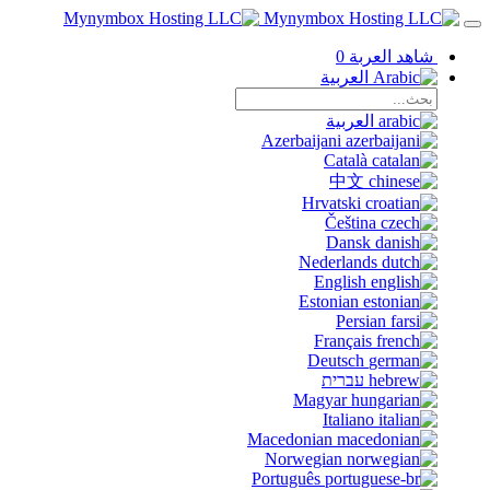
شاهد العربة
0
العربية
العربية
Azerbaijani
Català
中文
Hrvatski
Čeština
Dansk
Nederlands
English
Estonian
Persian
Français
Deutsch
עברית
Magyar
Italiano
Macedonian
Norwegian
Português