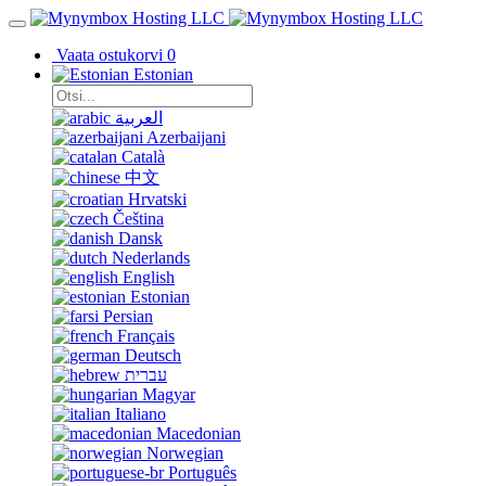
Vaata ostukorvi
0
Estonian
العربية
Azerbaijani
Català
中文
Hrvatski
Čeština
Dansk
Nederlands
English
Estonian
Persian
Français
Deutsch
עברית
Magyar
Italiano
Macedonian
Norwegian
Português