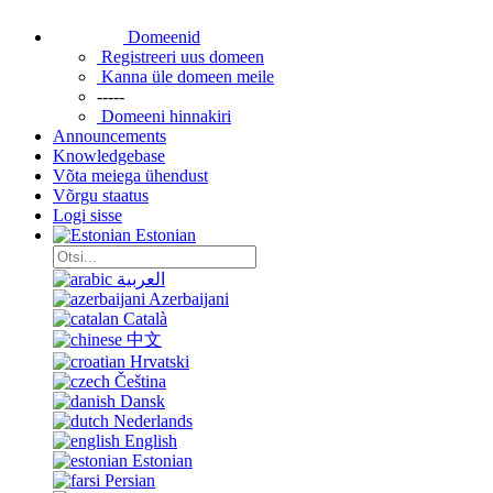
Domeenid
Registreeri uus domeen
Kanna üle domeen meile
-----
Domeeni hinnakiri
Announcements
Knowledgebase
Võta meiega ühendust
Võrgu staatus
Logi sisse
Estonian
العربية
Azerbaijani
Català
中文
Hrvatski
Čeština
Dansk
Nederlands
English
Estonian
Persian