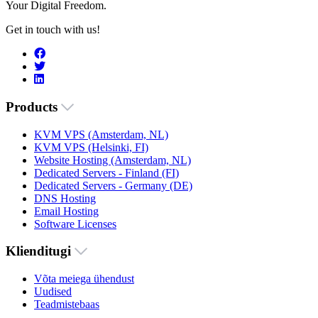
Your Digital Freedom.
Get in touch with us!
Products
KVM VPS (Amsterdam, NL)
KVM VPS (Helsinki, FI)
Website Hosting (Amsterdam, NL)
Dedicated Servers - Finland (FI)
Dedicated Servers - Germany (DE)
DNS Hosting
Email Hosting
Software Licenses
Klienditugi
Võta meiega ühendust
Uudised
Teadmistebaas