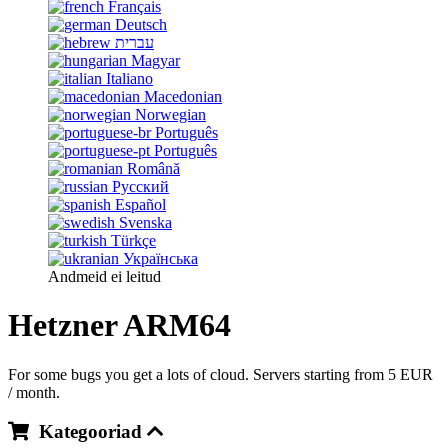
Français
Deutsch
עברית
Magyar
Italiano
Macedonian
Norwegian
Português
Português
Română
Русский
Español
Svenska
Türkçe
Українська
Andmeid ei leitud
Hetzner ARM64
For some bugs you get a lots of cloud. Servers starting from 5 EUR
/ month.
Kategooriad