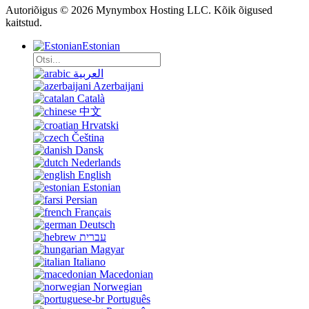
Autoriõigus © 2026 Mynymbox Hosting LLC. Kõik õigused
kaitstud.
Estonian
العربية
Azerbaijani
Català
中文
Hrvatski
Čeština
Dansk
Nederlands
English
Estonian
Persian
Français
Deutsch
עברית
Magyar
Italiano
Macedonian
Norwegian
Português