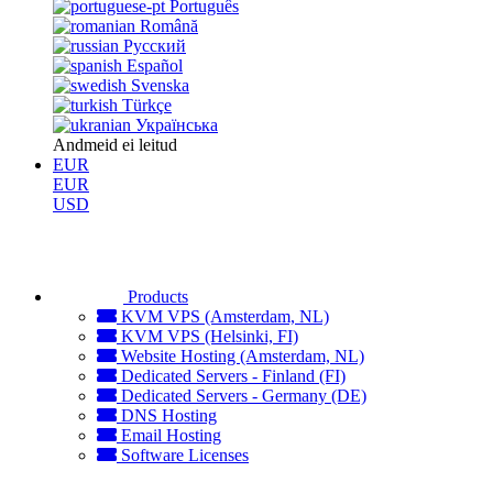
Português
Română
Русский
Español
Svenska
Türkçe
Українська
Andmeid ei leitud
EUR
EUR
USD
Products
KVM VPS (Amsterdam, NL)
KVM VPS (Helsinki, FI)
Website Hosting (Amsterdam, NL)
Dedicated Servers - Finland (FI)
Dedicated Servers - Germany (DE)
DNS Hosting
Email Hosting
Software Licenses